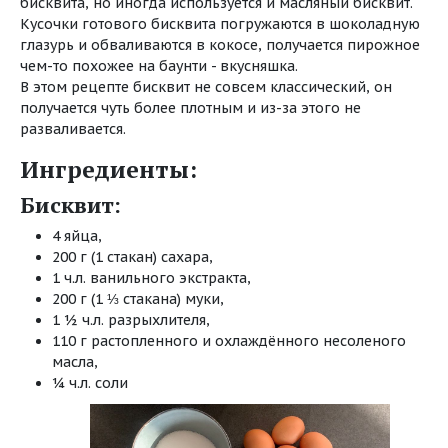
бисквита, но иногда используется и масляный бисквит.
Кусочки готового бисквита погружаются в шоколадную
глазурь и обваливаются в кокосе, получается пирожное
чем-то похожее на баунти - вкусняшка.
В этом рецепте бисквит не совсем классический, он
получается чуть более плотным и из-за этого не
разваливается.
Ингредиенты:
Бисквит:
4 яйца,
200 г (1 стакан) сахара,
1 ч.л. ванильного экстракта,
200 г (1 ⅓ стакана) муки,
1 ½ ч.л. разрыхлителя,
110 г растопленного и охлаждённого несоленого
масла,
¼ ч.л. соли